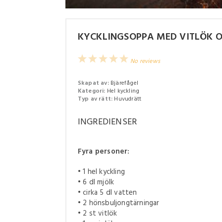
KYCKLINGSOPPA MED VITLÖK 
1
2
3
4
5
No reviews
Star
Stars
Stars
Stars
Stars
Skapat av:
Bjärefågel
Kategori:
Hel kyckling
Typ av rätt:
Huvudrätt
INGREDIENSER
Fyra personer:
• 1 hel kyckling
• 6 dl mjölk
• cirka 5 dl vatten
• 2 hönsbuljongtärningar
• 2 st vitlök