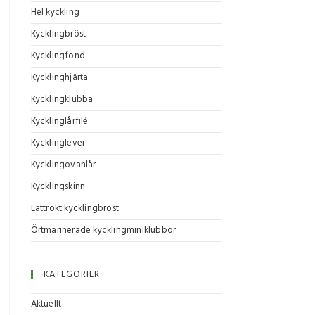
Hel kyckling
Kycklingbröst
Kycklingfond
Kycklinghjärta
Kycklingklubba
Kycklinglårfilé
Kycklinglever
Kycklingovanlår
Kycklingskinn
Lättrökt kycklingbröst
Örtmarinerade kycklingminiklubbor
KATEGORIER
Aktuellt