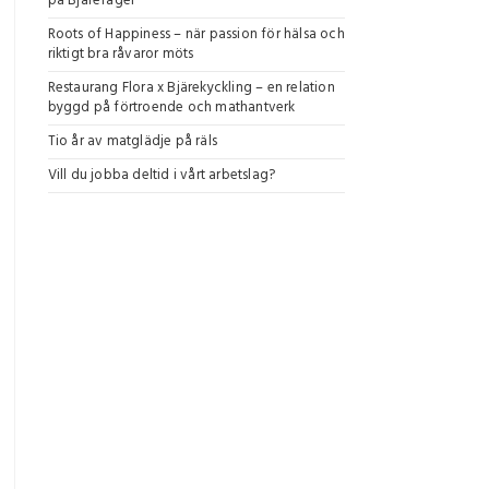
på Bjärefågel
Roots of Happiness – när passion för hälsa och
riktigt bra råvaror möts
Restaurang Flora x Bjärekyckling – en relation
byggd på förtroende och mathantverk
Tio år av matglädje på räls
Vill du jobba deltid i vårt arbetslag?