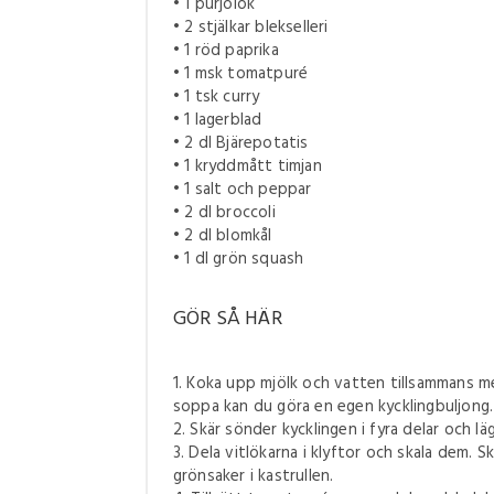
• 1 purjolök
• 2 stjälkar blekselleri
• 1 röd paprika
• 1 msk tomatpuré
• 1 tsk curry
• 1 lagerblad
• 2 dl Bjärepotatis
• 1 kryddmått timjan
• 1 salt och peppar
• 2 dl broccoli
• 2 dl blomkål
• 1 dl grön squash
GÖR SÅ HÄR
1. Koka upp mjölk och vatten tillsammans me
soppa kan du göra en egen kycklingbuljong.
2. Skär sönder kycklingen i fyra delar och l
3. Dela vitlökarna i klyftor och skala dem. Sk
grönsaker i kastrullen.