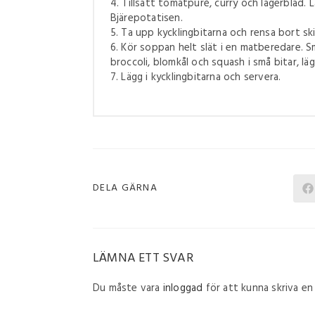
4. Tillsätt tomatpuré, curry och lagerblad. 
Bjärepotatisen.
5. Ta upp kycklingbitarna och rensa bort ski
6. Kör soppan helt slät i en matberedare. 
broccoli, blomkål och squash i små bitar, läg
7. Lägg i kycklingbitarna och servera.
DELA GÄRNA
LÄMNA ETT SVAR
Du måste vara
inloggad
för att kunna skriva e