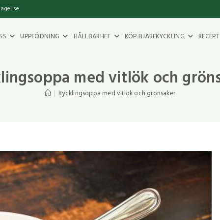
fagel.se
SS
UPPFÖDNING
HÅLLBARHET
KÖP BJÄREKYCKLING
RECEPT
lingsoppa med vitlök och grön
|
Kycklingsoppa med vitlök och grönsaker