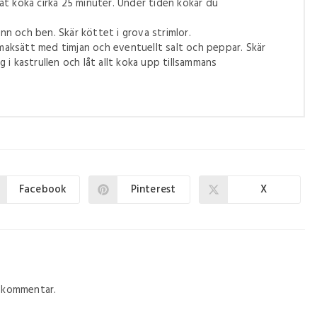
Låt koka cirka 25 minuter. Under tiden kokar du
nn och ben. Skär köttet i grova strimlor.
Smaksätt med timjan och eventuellt salt och peppar. Skär
g i kastrullen och låt allt koka upp tillsammans
Facebook
Pinterest
X
n kommentar.