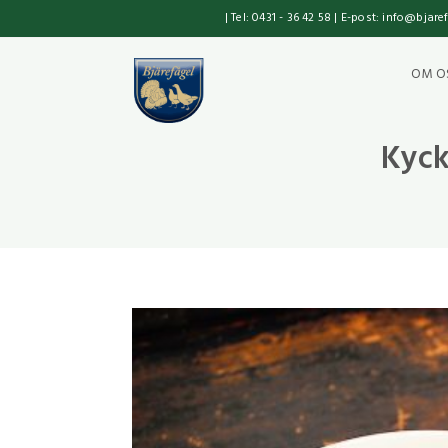
| Tel: 0431 - 36 42 58 | E-post: info@bjare
OM O
Kyck