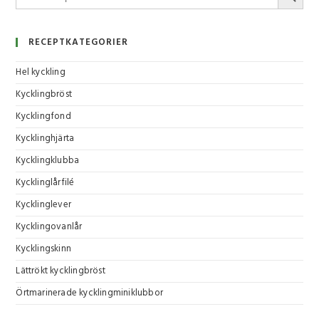
RECEPTKATEGORIER
Hel kyckling
Kycklingbröst
Kycklingfond
Kycklinghjärta
Kycklingklubba
Kycklinglårfilé
Kycklinglever
Kycklingovanlår
Kycklingskinn
Lättrökt kycklingbröst
Örtmarinerade kycklingminiklubbor