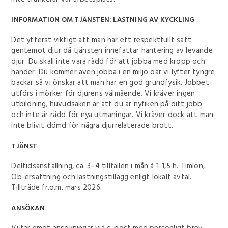
INFORMATION OM TJÄNSTEN:
LASTNING AV KYCKLING
Det ytterst viktigt att man har ett respektfullt sätt
gentemot djur då tjänsten innefattar hantering av levande
djur. Du skall inte vara rädd för att jobba med kropp och
händer. Du kommer även jobba i en miljö där vi lyfter tyngre
backar så vi önskar att man har en god grundfysik. Jobbet
utförs i mörker för djurens välmående. Vi kräver ingen
utbildning, huvudsaken är att du är nyfiken på ditt jobb
och inte är rädd för nya utmaningar. Vi kräver dock att man
inte blivit dömd för några djurrelaterade brott.
TJÄNST
Deltidsanställning, ca. 3–4 tillfällen i mån á 1-1,5 h. Timlön,
Ob-ersättning och lastningstillägg enligt lokalt avtal.
Tillträde fr.o.m. mars 2026.
ANSÖKAN