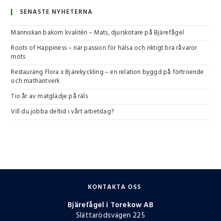
SENASTE NYHETERNA
Människan bakom kvalitén – Mats, djurskötare på Bjärefågel
Roots of Happiness – när passion för hälsa och riktigt bra råvaror
möts
Restaurang Flora x Bjärekyckling – en relation byggd på förtroende
och mathantverk
Tio år av matglädje på räls
Vill du jobba deltid i vårt arbetslag?
KONTAKTA OSS
Bjärefågel i Torekow AB
Slättarödsvägen 225