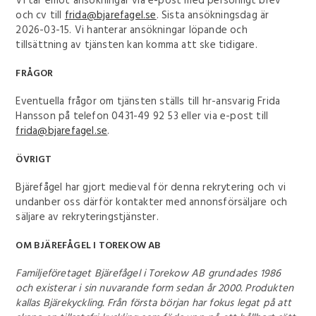
Vi tar emot ansökningar via e-post med personligt brev
och cv till
frida@bjarefagel.se
. Sista ansökningsdag är
2026-03-15. Vi hanterar ansökningar löpande och
tillsättning av tjänsten kan komma att ske tidigare.
FRÅGOR
Eventuella frågor om tjänsten ställs till hr-ansvarig Frida
Hansson på telefon 0431-49 92 53 eller via e-post till
frida@bjarefagel.se
.
ÖVRIGT
Bjärefågel har gjort medieval för denna rekrytering och vi
undanber oss därför kontakter med annonsförsäljare och
säljare av rekryteringstjänster.
OM BJÄREFÅGEL I TOREKOW AB
Familjeföretaget Bjärefågel i Torekow AB grundades 1986
och existerar i sin nuvarande form sedan år 2000. Produkten
kallas Bjärekyckling. Från första början har fokus legat på att