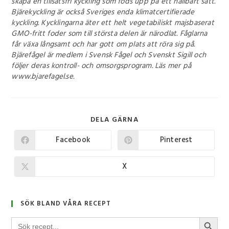
skapa en tillsatsfri kyckling som föds upp på ett hållbart sätt.
Bjärekyckling är också Sveriges enda klimatcertifierade
kyckling. Kycklingarna äter ett helt vegetabiliskt majsbaserat
GMO-fritt foder som till största delen är närodlat. Fåglarna
får växa långsamt och har gott om plats att röra sig på.
Bjärefågel är medlem i Svensk Fågel och Svenskt Sigill och
följer deras kontroll- och omsorgsprogram. Läs mer på
www.bjarefagel.se.
DELA GÄRNA
Facebook
Pinterest
X
SÖK BLAND VÅRA RECEPT
SÖKKNA
Sök
efter: