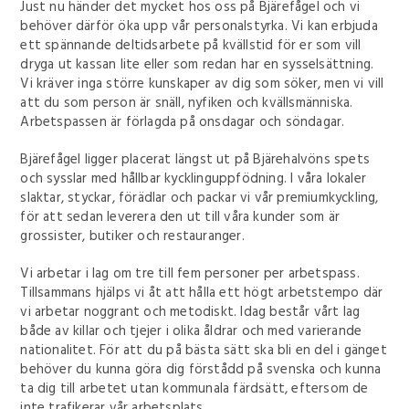
Just nu händer det mycket hos oss på Bjärefågel och vi
behöver därför öka upp vår personalstyrka. Vi kan erbjuda
ett spännande deltidsarbete på kvällstid för er som vill
dryga ut kassan lite eller som redan har en sysselsättning.
Vi kräver inga större kunskaper av dig som söker, men vi vill
att du som person är snäll, nyfiken och kvällsmänniska.
Arbetspassen är förlagda på onsdagar och söndagar.
Bjärefågel ligger placerat längst ut på Bjärehalvöns spets
och sysslar med hållbar kycklinguppfödning. I våra lokaler
slaktar, styckar, förädlar och packar vi vår premiumkyckling,
för att sedan leverera den ut till våra kunder som är
grossister, butiker och restauranger.
Vi arbetar i lag om tre till fem personer per arbetspass.
Tillsammans hjälps vi åt att hålla ett högt arbetstempo där
vi arbetar noggrant och metodiskt. Idag består vårt lag
både av killar och tjejer i olika åldrar och med varierande
nationalitet. För att du på bästa sätt ska bli en del i gänget
behöver du kunna göra dig förstådd på svenska och kunna
ta dig till arbetet utan kommunala färdsätt, eftersom de
inte trafikerar vår arbetsplats.