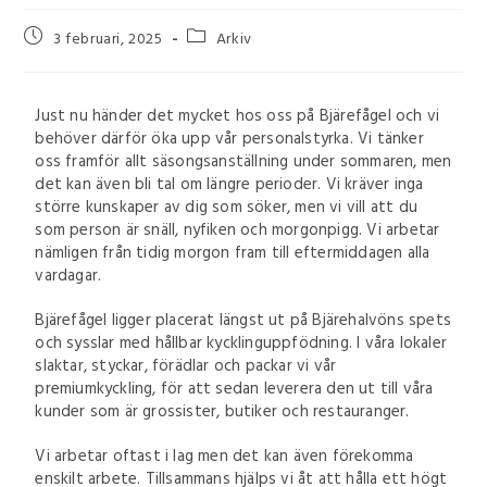
3 februari, 2025
Arkiv
Just nu händer det mycket hos oss på Bjärefågel och vi
behöver därför öka upp vår personalstyrka. Vi tänker
oss framför allt säsongsanställning under sommaren, men
det kan även bli tal om längre perioder. Vi kräver inga
större kunskaper av dig som söker, men vi vill att du
som person är snäll, nyfiken och morgonpigg. Vi arbetar
nämligen från tidig morgon fram till eftermiddagen alla
vardagar.
Bjärefågel ligger placerat längst ut på Bjärehalvöns spets
och sysslar med hållbar kycklinguppfödning. I våra lokaler
slaktar, styckar, förädlar och packar vi vår
premiumkyckling, för att sedan leverera den ut till våra
kunder som är grossister, butiker och restauranger.
Vi arbetar oftast i lag men det kan även förekomma
enskilt arbete. Tillsammans hjälps vi åt att hålla ett högt