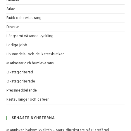
Arkiv
Butik och restaurang
Diverse
Långsamt växande kyckling
Lediga jobb
Livsmedels- och delikatessbutiker
Matkassar och hemleverans
Okategoriserad
Okategoriserade
Pressmeddelande
Restauranger och caféer
SENASTE NYHETERNA
Människan bakom kvalitén – Mats, djurskötare på Bjärefågel