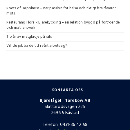
Roots of Happiness – när passion för hälsa och riktigt bra råvaror
möts
Restaurang Flora x Bjärekyckling – en relation byggd på förtroende
och mathantverk
Tio år av matglädje på räls
Vill du jobba deltid i vårt arbetslag?
KONTAKTA OSS
Bjärefågel i Torekow AB
Slättarödsvägen 225
269 95 Båstad
Telefon: 0431-36 42 58