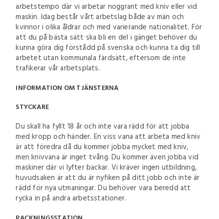
arbetstempo där vi arbetar noggrant med kniv eller vid
maskin. Idag består vårt arbetslag både av män och
kvinnor i olika åldrar och med varierande nationalitet. För
att du på bästa sätt ska bli en del i gänget behöver du
kunna göra dig förstådd på svenska och kunna ta dig till
arbetet utan kommunala färdsätt, eftersom de inte
trafikerar vår arbetsplats.
INFORMATION OM TJÄNSTERNA
STYCKARE
Du skall ha fyllt 18 år och inte vara rädd för att jobba
med kropp och händer. En viss vana att arbeta med kniv
är att föredra då du kommer jobba mycket med kniv,
men knivvana är inget tvång. Du kommer även jobba vid
maskiner där vi lyfter backar. Vi kräver ingen utbildning,
huvudsaken är att du är nyfiken på ditt jobb och inte är
rädd för nya utmaningar. Du behöver vara beredd att
rycka in på andra arbetsstationer.
PACKNINGSSTATION