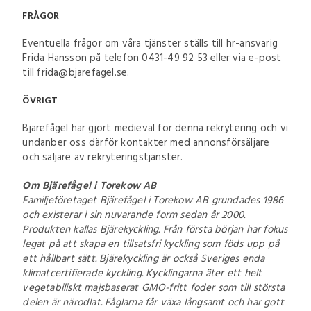
FRÅGOR
Eventuella frågor om våra tjänster ställs till hr-ansvarig
Frida Hansson på telefon 0431-49 92 53 eller via e-post
till frida@bjarefagel.se.
ÖVRIGT
Bjärefågel har gjort medieval för denna rekrytering och vi
undanber oss därför kontakter med annonsförsäljare
och säljare av rekryteringstjänster.
Om Bjärefågel i Torekow AB
Familjeföretaget Bjärefågel i Torekow AB grundades 1986
och existerar i sin nuvarande form sedan år 2000.
Produkten kallas Bjärekyckling. Från första början har fokus
legat på att skapa en tillsatsfri kyckling som föds upp på
ett hållbart sätt. Bjärekyckling är också Sveriges enda
klimatcertifierade kyckling. Kycklingarna äter ett helt
vegetabiliskt majsbaserat GMO-fritt foder som till största
delen är närodlat. Fåglarna får växa långsamt och har gott