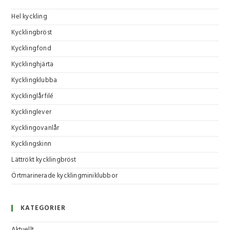
Hel kyckling
Kycklingbröst
Kycklingfond
Kycklinghjärta
Kycklingklubba
Kycklinglårfilé
Kycklinglever
Kycklingovanlår
Kycklingskinn
Lättrökt kycklingbröst
Örtmarinerade kycklingminiklubbor
KATEGORIER
Aktuellt