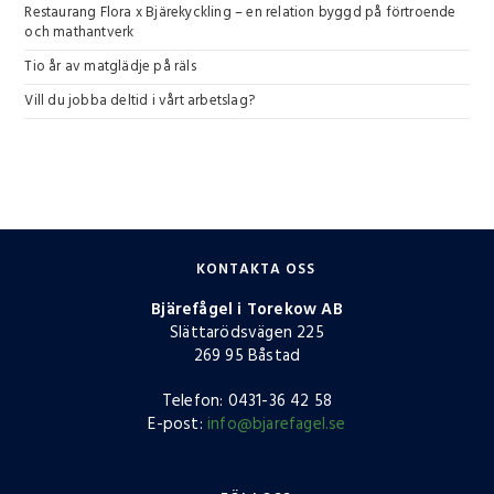
Restaurang Flora x Bjärekyckling – en relation byggd på förtroende
och mathantverk
Tio år av matglädje på räls
Vill du jobba deltid i vårt arbetslag?
KONTAKTA OSS
Bjärefågel i Torekow AB
Slättarödsvägen 225
269 95 Båstad
Telefon: 0431-36 42 58
E-post:
info@bjarefagel.se