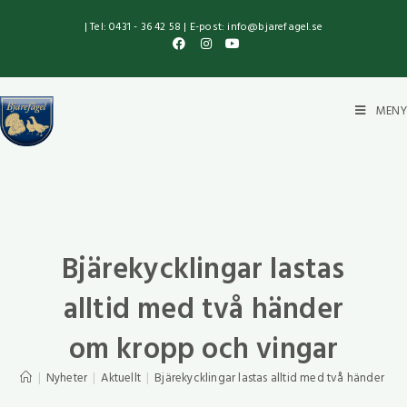
| Tel: 0431 - 36 42 58 | E-post: info@bjarefagel.se
MENY
Bjärekycklingar lastas
alltid med två händer
om kropp och vingar
|
Nyheter
|
Aktuellt
|
Bjärekycklingar lastas alltid med två händer o