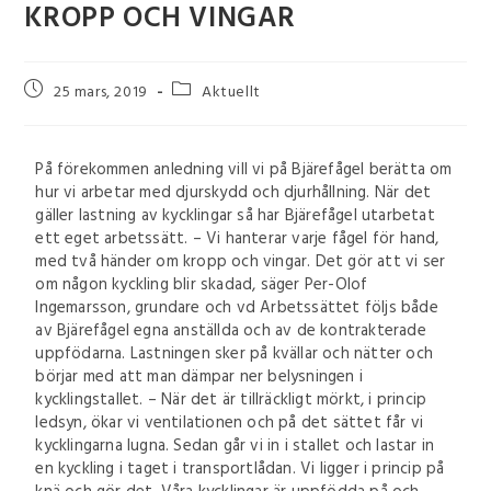
KROPP OCH VINGAR
25 mars, 2019
Aktuellt
På förekommen anledning vill vi på Bjärefågel berätta om
hur vi arbetar med djurskydd och djurhållning. När det
gäller lastning av kycklingar så har Bjärefågel utarbetat
ett eget arbetssätt. – Vi hanterar varje fågel för hand,
med två händer om kropp och vingar. Det gör att vi ser
om någon kyckling blir skadad, säger Per-Olof
Ingemarsson, grundare och vd Arbetssättet följs både
av Bjärefågel egna anställda och av de kontrakterade
uppfödarna. Lastningen sker på kvällar och nätter och
börjar med att man dämpar ner belysningen i
kycklingstallet. – När det är tillräckligt mörkt, i princip
ledsyn, ökar vi ventilationen och på det sättet får vi
kycklingarna lugna. Sedan går vi in i stallet och lastar in
en kyckling i taget i transportlådan. Vi ligger i princip på