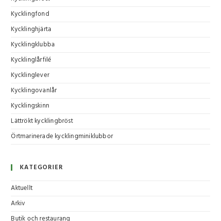
Kycklingfond
Kycklinghjärta
Kycklingklubba
Kycklinglårfilé
Kycklinglever
Kycklingovanlår
Kycklingskinn
Lättrökt kycklingbröst
Örtmarinerade kycklingminiklubbor
KATEGORIER
Aktuellt
Arkiv
Butik och restaurang