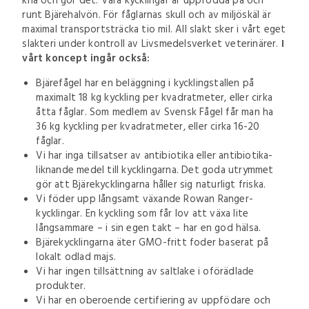
knä och gör det. Våra kycklingar är uppfödda på och
runt Bjärehalvön. För fåglarnas skull och av miljöskäl är
maximal transportsträcka tio mil. All slakt sker i vårt eget
slakteri under kontroll av Livsmedelsverket veterinärer.
I
vårt koncept ingår också:
Bjärefågel har en beläggning i kycklingstallen på
maximalt 18 kg kyckling per kvadratmeter, eller cirka
åtta fåglar. Som medlem av Svensk Fågel får man ha
36 kg kyckling per kvadratmeter, eller cirka 16-20
fåglar.
Vi har inga tillsatser av antibiotika eller antibiotika-
liknande medel till kycklingarna. Det goda utrymmet
gör att Bjärekycklingarna håller sig naturligt friska.
Vi föder upp långsamt växande Rowan Ranger-
kycklingar. En kyckling som får lov att växa lite
långsammare – i sin egen takt – har en god hälsa.
Bjärekycklingarna äter GMO-fritt foder baserat på
lokalt odlad majs.
Vi har ingen tillsättning av saltlake i oförädlade
produkter.
Vi har en oberoende certifiering av uppfödare och