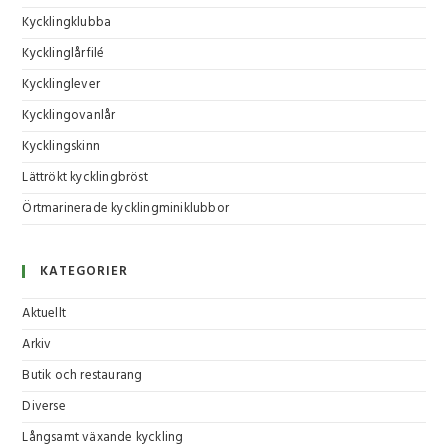
Kycklingklubba
Kycklinglårfilé
Kycklinglever
Kycklingovanlår
Kycklingskinn
Lättrökt kycklingbröst
Örtmarinerade kycklingminiklubbor
KATEGORIER
Aktuellt
Arkiv
Butik och restaurang
Diverse
Långsamt växande kyckling