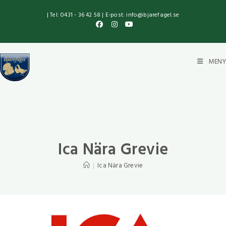
| Tel: 0431 - 36 42 58 | E-post: info@bjarefagel.se
MENY
Ica Nära Grevie
|
Ica Nära Grevie