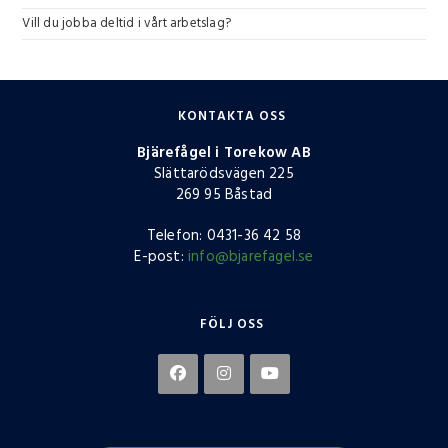
Vill du jobba deltid i vårt arbetslag?
KONTAKTA OSS
Bjärefågel i Torekow AB
Slättarödsvägen 225
269 95 Båstad
Telefon: 0431-36 42 58
E-post:
info@bjarefagel.se
FÖLJ OSS