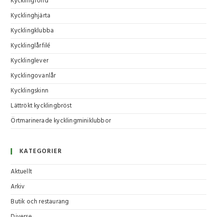
Kycklingfond
Kycklinghjärta
Kycklingklubba
Kycklinglårfilé
Kycklinglever
Kycklingovanlår
Kycklingskinn
Lättrökt kycklingbröst
Örtmarinerade kycklingminiklubbor
KATEGORIER
Aktuellt
Arkiv
Butik och restaurang
Diverse