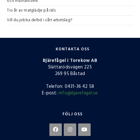
och mathantverk
Tio år av matglädje på räls
Vill du jobba deltid i vårt arbetslag?
KONTAKTA OSS
Bjärefågel i Torekow AB
Slättarödsvägen 225
269 95 Båstad
Telefon: 0431-36 42 58
E-post:
info@bjarefagel.se
FÖLJ OSS