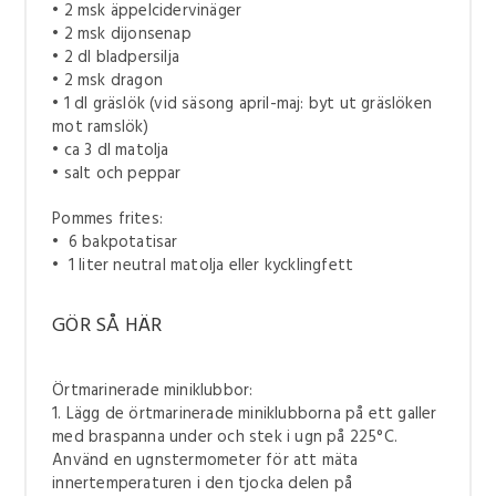
• 2 msk äppelcidervinäger
• 2 msk dijonsenap
• 2 dl bladpersilja
• 2 msk dragon
• 1 dl gräslök (vid säsong april-maj: byt ut gräslöken
mot ramslök)
• ca 3 dl matolja
• salt och peppar
Pommes frites:
• 6 bakpotatisar
• 1 liter neutral matolja eller kycklingfett
GÖR SÅ HÄR
Örtmarinerade miniklubbor:
1. Lägg de örtmarinerade miniklubborna på ett galler
med braspanna under och stek i ugn på 225°C.
Använd en ugnstermometer för att mäta
innertemperaturen i den tjocka delen på