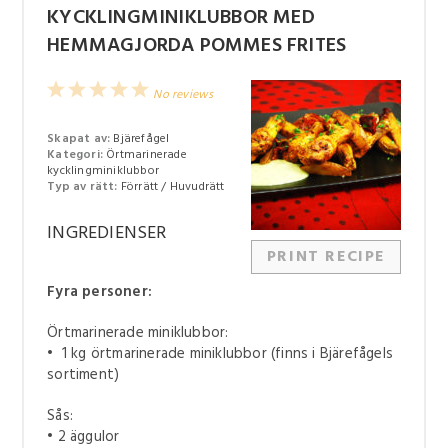
KYCKLINGMINIKLUBBOR MED
HEMMAGJORDA POMMES FRITES
1
2
3
4
5
No reviews
Star
Stars
Stars
Stars
Stars
Skapat av:
Bjärefågel
Kategori:
Örtmarinerade
kycklingminiklubbor
Typ av rätt:
Förrätt / Huvudrätt
INGREDIENSER
PRINT RECIPE
Fyra personer:
Örtmarinerade miniklubbor:
• 1 kg örtmarinerade miniklubbor (finns i Bjärefågels
sortiment)
Sås:
• 2 äggulor