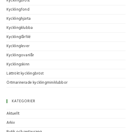
Kycklingbröst
Kycklingfond
Kycklinghjärta
Kycklingklubba
Kycklinglårfilé
Kycklinglever
Kycklingovanlår
Kycklingskinn
Lättrökt kycklingbröst
Örtmarinerade kycklingminiklubbor
KATEGORIER
Aktuellt
Arkiv
Butik och restaurang