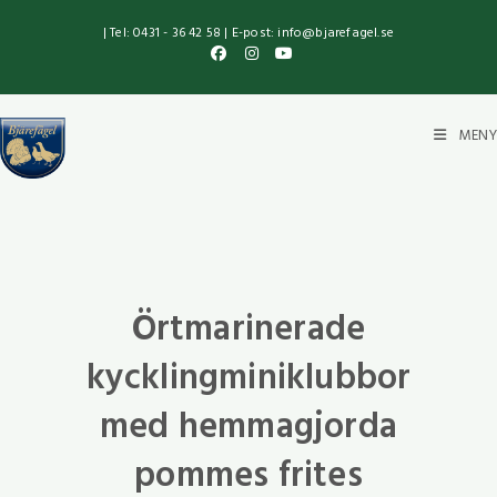
| Tel: 0431 - 36 42 58 | E-post: info@bjarefagel.se
MENY
Örtmarinerade
kycklingminiklubbor
med hemmagjorda
pommes frites