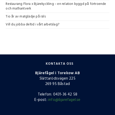
Restaurang Flora x Bjärekyckling – en relation byggd på förtroende
och mathantverk
Tio år av matglädje på räls
Vill du jobba deltid i vårt arbetslag?
KONTAKTA OSS
Bjärefågel i Torekow AB
Slättarödsvägen 225
269 95 Båstad
Telefon: 0431-36 42 58
E-post:
info@bjarefagel.se