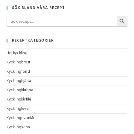
SÖK BLAND VÅRA RECEPT
SÖKKNA
Sök
efter:
RECEPTKATEGORIER
Hel kyckling
Kycklingbröst
Kycklingfond
Kycklinghjärta
Kycklingklubba
Kycklinglårfilé
Kycklinglever
Kycklingovanlår
Kycklingskinn