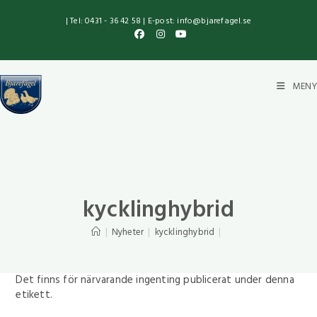
| Tel: 0431 - 36 42 58 | E-post: info@bjarefagel.se
MENY
kycklinghybrid
|
Nyheter
|
kycklinghybrid
|
Det finns för närvarande ingenting publicerat under denna
etikett.