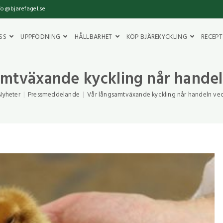
info@bjarefagel.se
SS
UPPFÖDNING
HÅLLBARHET
KÖP BJÄREKYCKLING
RECEPT
amtväxande kyckling når handel
Nyheter
|
Pressmeddelande
|
Vår långsamtväxande kyckling når handeln ve