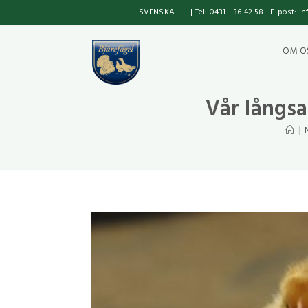
SVENSKA
| Tel: 0431 - 36 42 58 | E-post: 
OM O
Vår långs
|