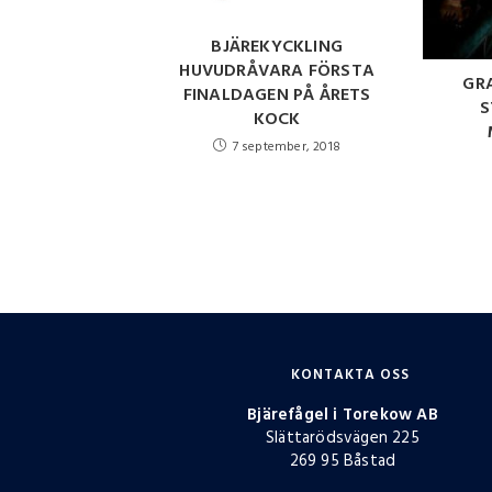
BJÄREKYCKLING
HUVUDRÅVARA FÖRSTA
GR
FINALDAGEN PÅ ÅRETS
S
KOCK
7 september, 2018
KONTAKTA OSS
Bjärefågel i Torekow AB
Slättarödsvägen 225
269 95 Båstad