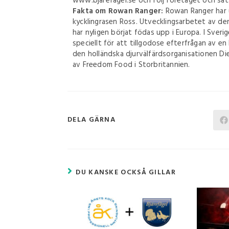
www.bjarefagel.se och följ företaget och sa
Fakta om Rowan Ranger:
Rowan Ranger har u
kycklingrasen Ross. Utvecklingsarbetet av d
har nyligen börjat födas upp i Europa. I Sver
speciellt för att tillgodose efterfrågan av e
den holländska djurvälfärdsorganisationen D
av Freedom Food i Storbritannien.
DELA GÄRNA
DU KANSKE OCKSÅ GILLAR