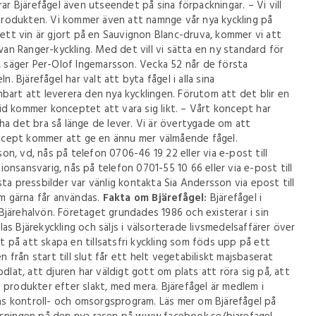
ar Bjärefågel även utseendet på sina förpackningar. – Vi vill
 produkten. Vi kommer även att namnge vår nya kyckling på
 ett vin är gjort på en Sauvignon Blanc-druva, kommer vi att
wan Ranger-kyckling. Med det vill vi sätta en ny standard för
, säger Per-Olof Ingemarsson. Vecka 52 når de första
. Bjärefågel har valt att byta fågel i alla sina
bart att leverera den nya kycklingen. Förutom att det blir en
d kommer konceptet att vara sig likt. – Vårt koncept har
l ha det bra så länge de lever. Vi är övertygade om att
cept kommer att ge en ännu mer välmående fågel.
n, vd, nås på telefon 0706-46 19 22 eller via e-post till
nsansvarig, nås på telefon 0701-55 10 66 eller via e-post till
a pressbilder var vänlig kontakta Sia Andersson via epost till
om gärna får användas.
Fakta om Bjärefågel:
Bjärefågel i
järehalvön. Företaget grundades 1986 och existerar i sin
s Bjärekyckling och säljs i välsorterade livsmedelsaffärer över
at på att skapa en tillsatsfri kyckling som föds upp på ett
n från start till slut får ett helt vegetabiliskt majsbaserat
dlat, att djuren har väldigt gott om plats att röra sig på, att
de produkter efter slakt, med mera. Bjärefågel är medlem i
ras kontroll- och omsorgsprogram. Läs mer om Bjärefågel på