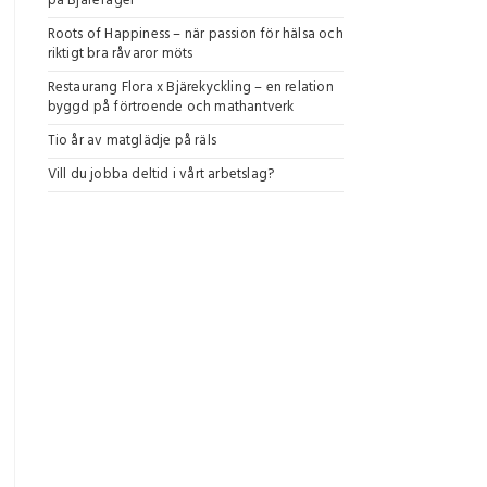
på Bjärefågel
Roots of Happiness – när passion för hälsa och
riktigt bra råvaror möts
Restaurang Flora x Bjärekyckling – en relation
byggd på förtroende och mathantverk
Tio år av matglädje på räls
Vill du jobba deltid i vårt arbetslag?