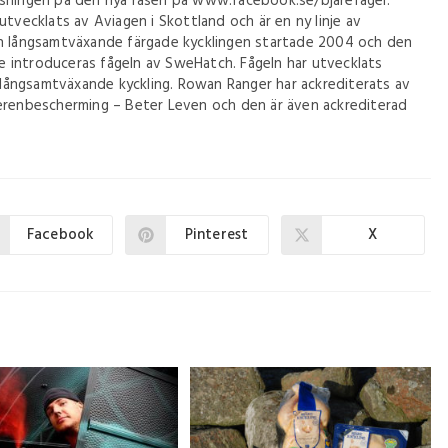
tsningen på den nya rasen på www.facebook.se/bjarefagel.
tvecklats av Aviagen i Skottland och är en ny linje av
en långsamtväxande färgade kycklingen startade 2004 och den
ige introduceras fågeln av SweHatch. Fågeln har utvecklats
n långsamtväxande kyckling. Rowan Ranger har ackrediterats av
ierenbescherming – Beter Leven och den är även ackrediterad
Facebook
Pinterest
X