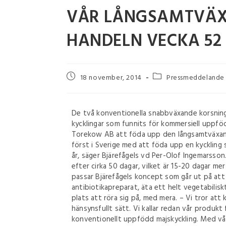
VÅR LÅNGSAMTVÄX
HANDELN VECKA 52
18 november, 2014
Pressmeddelande
De två konventionella snabbväxande korsning
kycklingar som funnits för kommersiell uppfö
Torekow AB att föda upp den långsamtväxande 
först i Sverige med att föda upp en kyckling
år, säger Bjärefågels vd Per-Olof Ingemarsso
efter cirka 50 dagar, vilket är 15-20 dagar m
passar Bjärefågels koncept som går ut på att k
antibiotikapreparat, äta ett helt vegetabili
plats att röra sig på, med mera. – Vi tror at
hänsynsfullt sätt. Vi kallar redan vår produkt
konventionellt uppfödd majskyckling. Med vå