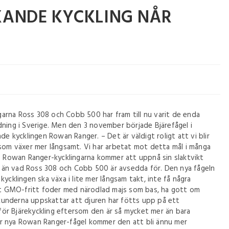
ANDE KYCKLING NÅR
arna Ross 308 och Cobb 500 har fram till nu varit de enda
dning i Sverige. Men den 3 november började Bjärefågel i
kycklingen Rowan Ranger. – Det är väldigt roligt att vi blir
 som växer mer långsamt. Vi har arbetat mot detta mål i många
n. Rowan Ranger-kycklingarna kommer att uppnå sin slaktvikt
er än vad Ross 308 och Cobb 500 är avsedda för. Den nya fågeln
ycklingen ska växa i lite mer långsam takt, inte få några
skt GMO-fritt foder med närodlad majs som bas, ha gott om
t kunderna uppskattar att djuren har fötts upp på ett
 för Bjärekyckling eftersom den är så mycket mer än bara
r nya Rowan Ranger-fågel kommer den att bli ännu mer