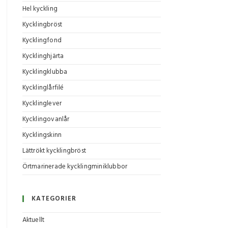
Hel kyckling
Kycklingbröst
Kycklingfond
Kycklinghjärta
Kycklingklubba
Kycklinglårfilé
Kycklinglever
Kycklingovanlår
Kycklingskinn
Lättrökt kycklingbröst
Örtmarinerade kycklingminiklubbor
KATEGORIER
Aktuellt