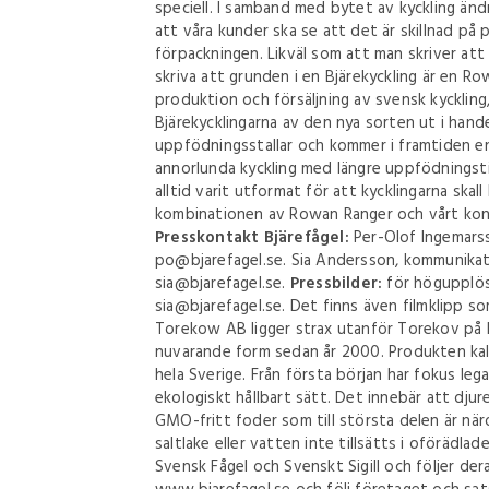
speciell. I samband med bytet av kyckling ändr
att våra kunder ska se att det är skillnad på
förpackningen. Likväl som att man skriver att
skriva att grunden i en Bjärekyckling är en Ro
produktion och försäljning av svensk kyckling
Bjärekycklingarna av den nya sorten ut i handeln
uppfödningsstallar och kommer i framtiden en
annorlunda kyckling med längre uppfödningsti
alltid varit utformat för att kycklingarna skal
kombinationen av Rowan Ranger och vårt kon
Presskontakt Bjärefågel:
Per-Olof Ingemarsso
po@bjarefagel.se. Sia Andersson, kommunikatio
sia@bjarefagel.se.
Pressbilder:
för högupplöst
sia@bjarefagel.se. Det finns även filmklipp s
Torekow AB ligger strax utanför Torekov på B
nuvarande form sedan år 2000. Produkten kalla
hela Sverige. Från första början har fokus leg
ekologiskt hållbart sätt. Det innebär att djure
GMO-fritt foder som till största delen är näro
saltlake eller vatten inte tillsätts i oförädla
Svensk Fågel och Svenskt Sigill och följer de