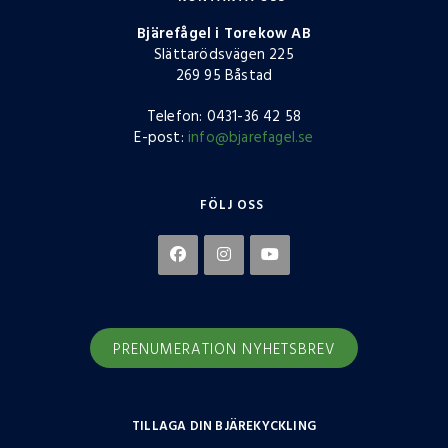
Bjärefågel i Torekow AB
Slättarödsvägen 225
269 95 Båstad
Telefon: 0431-36 42 58
E-post:
info@bjarefagel.se
FÖLJ OSS
PRENUMERATION NYHETSBREV
TILLAGA DIN BJÄREKYCKLING