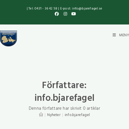
| Tel: 0431 - 36 42 58 | E-post: info@bjarefagel.se
MENY
Författare:
info.bjarefagel
Denna författare har skrivit 0 artiklar
|
Nyheter
|
info.bjarefagel