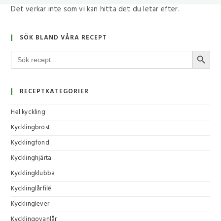
Det verkar inte som vi kan hitta det du letar efter.
SÖK BLAND VÅRA RECEPT
SÖKKNA
Sök
efter:
RECEPTKATEGORIER
Hel kyckling
Kycklingbröst
Kycklingfond
Kycklinghjärta
Kycklingklubba
Kycklinglårfilé
Kycklinglever
Kycklingovanlår