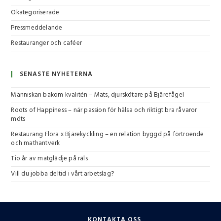
Okategoriserade
Pressmeddelande
Restauranger och caféer
SENASTE NYHETERNA
Människan bakom kvalitén – Mats, djurskötare på Bjärefågel
Roots of Happiness – när passion för hälsa och riktigt bra råvaror
möts
Restaurang Flora x Bjärekyckling – en relation byggd på förtroende
och mathantverk
Tio år av matglädje på räls
Vill du jobba deltid i vårt arbetslag?
KONTAKTA OSS