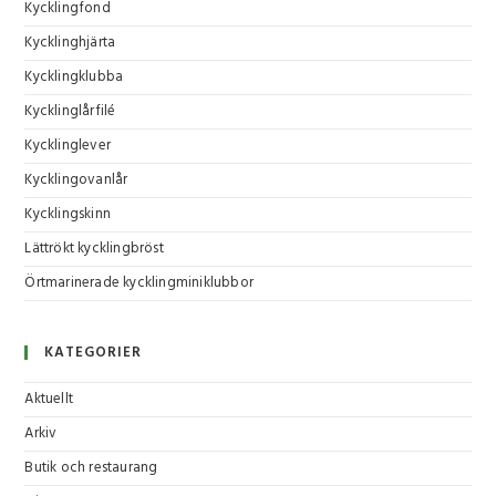
Kycklingfond
Kycklinghjärta
Kycklingklubba
Kycklinglårfilé
Kycklinglever
Kycklingovanlår
Kycklingskinn
Lättrökt kycklingbröst
Örtmarinerade kycklingminiklubbor
KATEGORIER
Aktuellt
Arkiv
Butik och restaurang