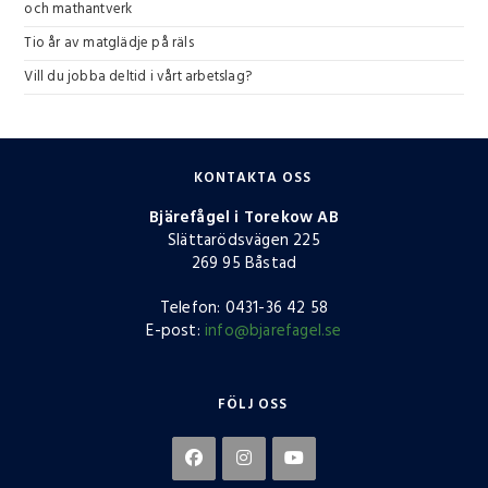
och mathantverk
Tio år av matglädje på räls
Vill du jobba deltid i vårt arbetslag?
KONTAKTA OSS
Bjärefågel i Torekow AB
Slättarödsvägen 225
269 95 Båstad
Telefon: 0431-36 42 58
E-post:
info@bjarefagel.se
FÖLJ OSS