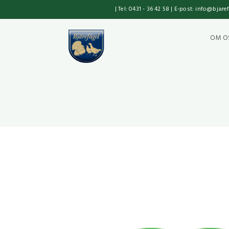
| Tel: 0431 - 36 42 58 | E-post: info@bjare
OM O