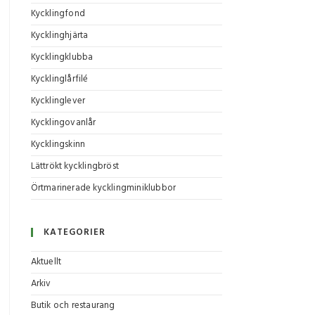
Kycklingfond
Kycklinghjärta
Kycklingklubba
Kycklinglårfilé
Kycklinglever
Kycklingovanlår
Kycklingskinn
Lättrökt kycklingbröst
Örtmarinerade kycklingminiklubbor
KATEGORIER
Aktuellt
Arkiv
Butik och restaurang