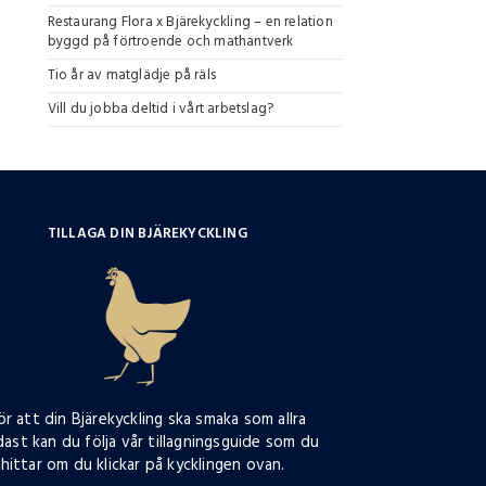
Restaurang Flora x Bjärekyckling – en relation
byggd på förtroende och mathantverk
Tio år av matglädje på räls
Vill du jobba deltid i vårt arbetslag?
TILLAGA DIN BJÄREKYCKLING
ör att din Bjärekyckling ska smaka som allra
ast kan du följa vår tillagningsguide som du
hittar om du klickar på kycklingen ovan.