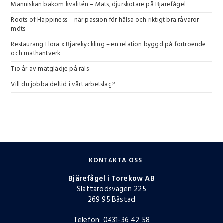
Människan bakom kvalitén – Mats, djurskötare på Bjärefågel
Roots of Happiness – när passion för hälsa och riktigt bra råvaror
möts
Restaurang Flora x Bjärekyckling – en relation byggd på förtroende
och mathantverk
Tio år av matglädje på räls
Vill du jobba deltid i vårt arbetslag?
KONTAKTA OSS
Bjärefågel i Torekow AB
Slättarödsvägen 225
269 95 Båstad
Telefon: 0431-36 42 58