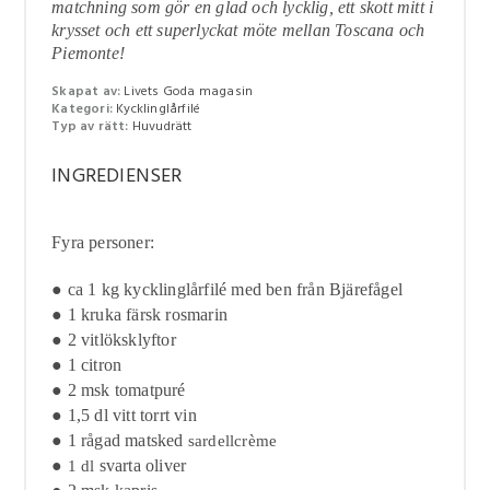
matchning som gör en glad och lycklig, ett skott mitt i
krysset och ett superlyckat möte mellan Toscana och
Piemonte!
Skapat av:
Livets Goda magasin
Kategori:
Kycklinglårfilé
Typ av rätt:
Huvudrätt
INGREDIENSER
Fyra personer:
● ca 1 kg kycklinglårfilé med ben från Bjärefågel
● 1 kruka färsk rosmarin
● 2 vitlöksklyftor
● 1 citron
● 2 msk tomatpuré
● 1,5 dl vitt torrt vin
● 1 rågad matsked
sardellcrème
●
svarta oliver
1 dl