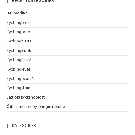
RECEPTKATEGORIER
Hel kyckling
Kycklingbröst
Kycklingfond
Kycklinghjärta
Kycklingklubba
Kycklinglårfilé
Kycklinglever
Kycklingovanlår
Kycklingskinn
Lättrökt kycklingbröst
Örtmarinerade kycklingminiklubbor
KATEGORIER