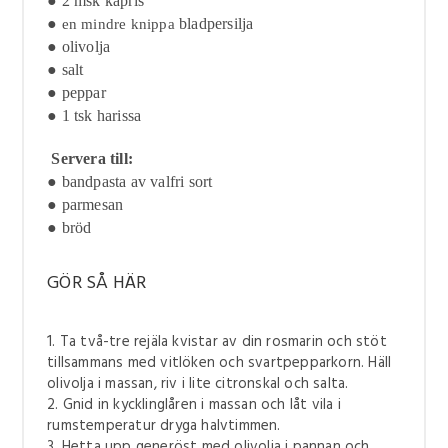
● 2 msk kapris
●
bladpersilja
en mindre knippa
● olivolja
● salt
● peppar
● 1 tsk harissa
Servera till:
● bandpasta av valfri sort
● parmesan
● bröd
GÖR SÅ HÄR
1. Ta två-tre rejäla kvistar av din rosmarin och stöt
tillsammans med vitlöken och svartpepparkorn. Häll
olivolja i massan, riv i lite citronskal och salta.
2. Gnid in kycklinglåren i massan och låt vila i
rumstemperatur dryga halvtimmen.
3. Hetta upp generöst med olivolja i pannan och