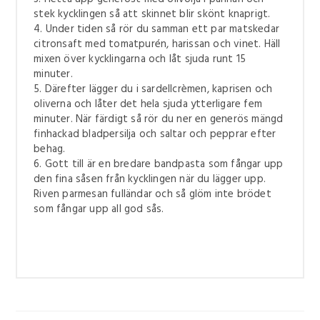
stek kycklingen så att skinnet blir skönt knaprigt.
4. Under tiden så rör du samman ett par matskedar
citronsaft med tomatpurén, harissan och vinet. Häll
mixen över kycklingarna och låt sjuda runt 15
minuter.
5. Därefter lägger du i sardellcrèmen, kaprisen och
oliverna och låter det hela sjuda ytterligare fem
minuter. När färdigt så rör du ner en generös mängd
finhackad bladpersilja och saltar och pepprar efter
behag.
6. Gott till är en bredare bandpasta som fångar upp
den fina såsen från kycklingen när du lägger upp.
Riven parmesan fulländar och så glöm inte brödet
som fångar upp all god sås.