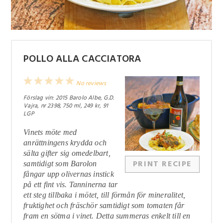
POLLO ALLA CACCIATORA
1
2
3
4
5
No reviews
Star
Stars
Stars
Stars
Stars
Förslag vin: 2015 Barolo Albe, G.D.
Vajra, nr 2398, 750 ml, 249 kr, 91
LGP
Vinets möte med
anrättningens krydda och
sälta gifter sig omedelbart,
PRINT RECIPE
samtidigt som Barolon
fångar upp olivernas instick
på ett fint vis. Tanninerna tar
ett steg tillbaka i mötet, till förmån för mineralitet,
fruktighet och fräschör samtidigt som tomaten får
fram en sötma i vinet. Detta summeras enkelt till en