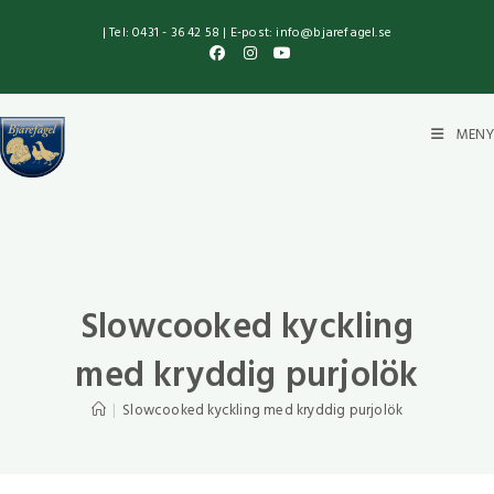
| Tel: 0431 - 36 42 58 | E-post: info@bjarefagel.se
MENY
Slowcooked kyckling
med kryddig purjolök
|
Slowcooked kyckling med kryddig purjolök