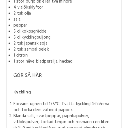
1
stor purjolök eller två mindre
4
vitlöksklyftor
2
tsk olja
salt
peppar
5
dl kokosgrädde
5
dl kycklingbuljong
2
tsk japansk soja
2
tsk sambal oelek
1
citron
1
stor näve bladpersilja, hackad
GÖR SÅ HÄR
Kyckling
Förvärm ugnen till 175°C. Tvätta kycklinglårfiléerna
och torka dem väl med papper.
Blanda salt, svartpeppar, paprikapulver,
vitlökspulver, torkad timjan och rosmarin i en liten