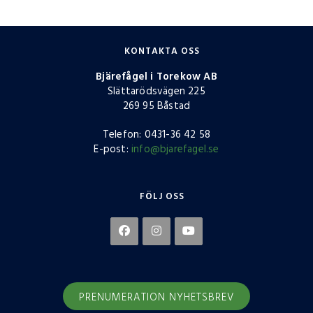
KONTAKTA OSS
Bjärefågel i Torekow AB
Slättarödsvägen 225
269 95 Båstad
Telefon: 0431-36 42 58
E-post:
info@bjarefagel.se
FÖLJ OSS
PRENUMERATION NYHETSBREV