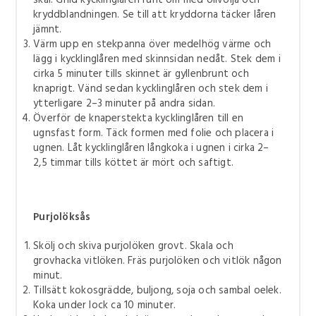
skål. Gnid kycklinglåren runt om med olivolja och
kryddblandningen. Se till att kryddorna täcker låren
jämnt.
Värm upp en stekpanna över medelhög värme och
lägg i kycklinglåren med skinnsidan nedåt. Stek dem i
cirka 5 minuter tills skinnet är gyllenbrunt och
knaprigt. Vänd sedan kycklinglåren och stek dem i
ytterligare 2–3 minuter på andra sidan.
Överför de knaperstekta kycklinglåren till en
ugnsfast form. Täck formen med folie och placera i
ugnen. Låt kycklinglåren långkoka i ugnen i cirka 2–
2,5 timmar tills köttet är mört och saftigt.
Purjolöksås
Skölj och skiva purjolöken grovt. Skala och
grovhacka vitlöken. Fräs purjolöken och vitlök någon
minut.
Tillsätt kokosgrädde, buljong, soja och sambal oelek.
Koka under lock ca 10 minuter.