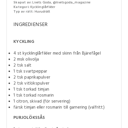
Skapat av:
Livets Goda, @livetsgoda_magazine
Kategori:
Kycklinglårfiléer
Typ av rätt:
Huvudrätt
INGREDIENSER
KYCKLING
4
st kycklinglårfiléer med skinn från Bjärefågel
2
msk olivolja
2
tsk salt
1
tsk svartpeppar
2
tsk paprikapulver
2
tsk vitlökspulver
1
tsk torkad timjan
1
tsk torkad rosmarin
1
citron, skivad (för servering)
färsk timjan eller rosmarin till garnering (valfritt)
PURJOLÖKSSÅS