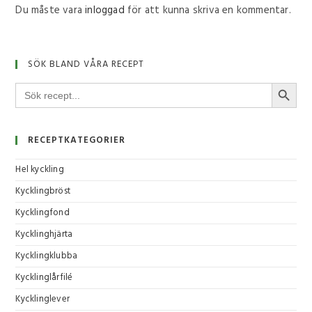
Du måste vara
inloggad
för att kunna skriva en kommentar.
SÖK BLAND VÅRA RECEPT
SÖKKNA
Sök
efter:
RECEPTKATEGORIER
Hel kyckling
Kycklingbröst
Kycklingfond
Kycklinghjärta
Kycklingklubba
Kycklinglårfilé
Kycklinglever