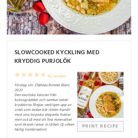
SLOWCOOKED KYCKLING MED
KRYDDIG PURJOLÖK
1
2
3
4
5
No reviews
Star
Stars
Stars
Stars
Stars
Förslag vin: Château Bonnet Blanc
2023
Den exotiska känslan från
kokosgrädden och sambal oelek-
kryddorna fångas verkligen upp av
vinet som sedan bär rätten framåt
med sina tropiska eleganta frukter
men också med sin fina mineralitet
som liksom ramar in rätten. Oj vilken
PRINT RECIPE
härlig kombination!