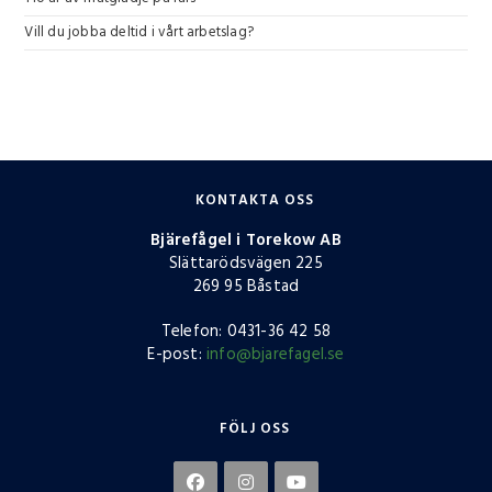
Vill du jobba deltid i vårt arbetslag?
KONTAKTA OSS
Bjärefågel i Torekow AB
Slättarödsvägen 225
269 95 Båstad
Telefon: 0431-36 42 58
E-post:
info@bjarefagel.se
FÖLJ OSS