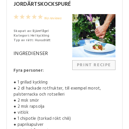
JORDÄRTSKOCKSPURÉ
1
2
3
4
5
No reviews
Star
Stars
Stars
Stars
Stars
Skapat av:
Bjärefågel
Kategori:
Hel kyckling
Typ av rätt:
Huvudrätt
INGREDIENSER
PRINT RECIPE
Fyra personer:
● 1 grillad kyckling
● 2 dl hackade rotfrukter, till exempel morot,
palsternacka och rotselleri
● 2 msk smör
● 2 msk rapsolja
● vitlök
● 1 chipotle (torkad rökt chili)
● paprikapulver