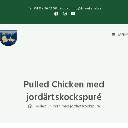
| Tel: 0431 - 36 42 58 | E-post: info@bjarefagel.se
MENY
Pulled Chicken med
jordärtskockspuré
|
Pulled Chicken med jordärtskockspuré