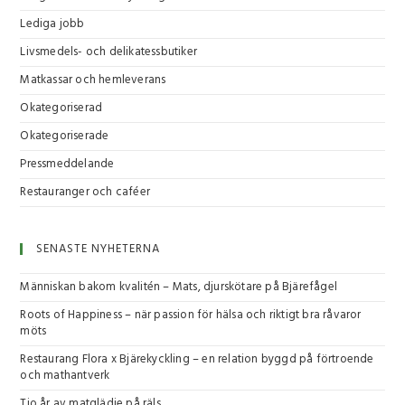
Lediga jobb
Livsmedels- och delikatessbutiker
Matkassar och hemleverans
Okategoriserad
Okategoriserade
Pressmeddelande
Restauranger och caféer
SENASTE NYHETERNA
Människan bakom kvalitén – Mats, djurskötare på Bjärefågel
Roots of Happiness – när passion för hälsa och riktigt bra råvaror
möts
Restaurang Flora x Bjärekyckling – en relation byggd på förtroende
och mathantverk
Tio år av matglädje på räls