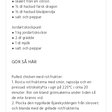
● skalet från en citron
● ½ dl hackad färsk dragon
● ½ dl hackad bladpersilja
● salt och peppar
Jordärtskockpuré:
● 1 kg jordärtskockor
● 2 dl grädde
● 1 dl mjölk
● salt och peppar
GÖR SÅ HÄR
Pulled chicken med rotfrukter:
1. Rosta rotfrukterna med smör, rapsolja och en
pressad vitlöksklyfta i ugn på 225°C i cirka 20
minuter. Rör om bland grönsakerna under tiden så
de inte bränns vid.
2. Plocka den nygrillade Bjärekycklingen från skrovet
och blanda med de grillade rotfrukterna.