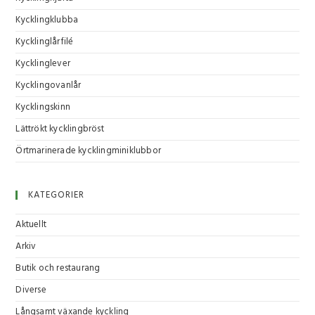
Kycklingklubba
Kycklinglårfilé
Kycklinglever
Kycklingovanlår
Kycklingskinn
Lättrökt kycklingbröst
Örtmarinerade kycklingminiklubbor
KATEGORIER
Aktuellt
Arkiv
Butik och restaurang
Diverse
Långsamt växande kyckling